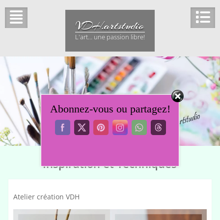
Skip
to
VDH.artstudio
content
L'art… une passion libre!
Abonnez-vous ou partagez!
Inspiration et Techniques
Atelier création VDH